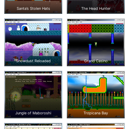
Santa’s Stolen Hats
The Head Hunter
Snowdust Reloaded
Grand Casino
Jungle of Maboroshi
Tropicana Bay