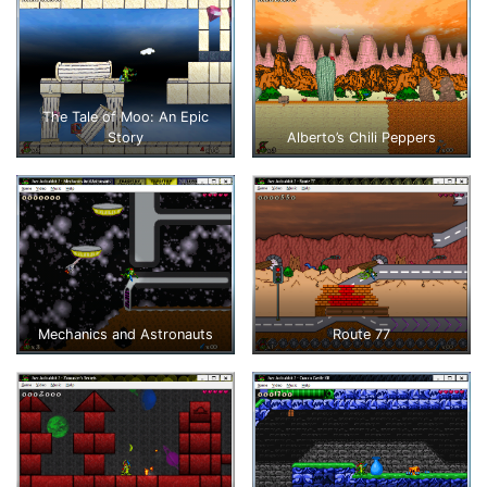
The Tale of Moo: An Epic
Story
Alberto’s Chili Peppers
Mechanics and Astronauts
Route 77